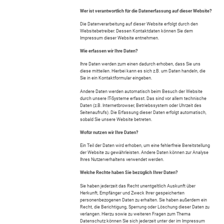
Wer ist verantwortlich für die Datenerfassung auf dieser Website?
Die Datenverarbeitung auf dieser Website erfolgt durch den
Websitebetreiber. Dessen Kontaktdaten können Sie dem
Impressum dieser Website entnehmen.
Wie erfassen wir Ihre Daten?
Ihre Daten werden zum einen dadurch erhoben, dass Sie uns
diese mitteilen. Hierbei kann es sich z.B. um Daten handeln, die
Sie in ein Kontaktformular eingeben.
Andere Daten werden automatisch beim Besuch der Website
durch unsere IT-Systeme erfasst. Das sind vor allem technische
Daten (z.B. Internetbrowser, Betriebssystem oder Uhrzeit des
Seitenaufrufs). Die Erfassung dieser Daten erfolgt automatisch,
sobald Sie unsere Website betreten.
Wofür nutzen wir Ihre Daten?
Ein Teil der Daten wird erhoben, um eine fehlerfreie Bereitstellung
der Website zu gewährleisten. Andere Daten können zur Analyse
Ihres Nutzerverhaltens verwendet werden.
Welche Rechte haben Sie bezüglich Ihrer Daten?
Sie haben jederzeit das Recht unentgeltlich Auskunft über
Herkunft, Empfänger und Zweck Ihrer gespeicherten
personenbezogenen Daten zu erhalten. Sie haben außerdem ein
Recht, die Berichtigung, Sperrung oder Löschung dieser Daten zu
verlangen. Hierzu sowie zu weiteren Fragen zum Thema
Datenschutz können Sie sich jederzeit unter der im Impressum