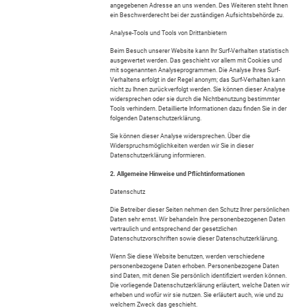
angegebenen Adresse an uns wenden. Des Weiteren steht Ihnen
ein Beschwerderecht bei der zuständigen Aufsichtsbehörde zu.
Analyse-Tools und Tools von Drittanbietern
Beim Besuch unserer Website kann Ihr Surf-Verhalten statistisch
ausgewertet werden. Das geschieht vor allem mit Cookies und
mit sogenannten Analyseprogrammen. Die Analyse Ihres Surf-
Verhaltens erfolgt in der Regel anonym; das Surf-Verhalten kann
nicht zu Ihnen zurückverfolgt werden. Sie können dieser Analyse
widersprechen oder sie durch die Nichtbenutzung bestimmter
Tools verhindern. Detaillierte Informationen dazu finden Sie in der
folgenden Datenschutzerklärung.
Sie können dieser Analyse widersprechen. Über die
Widerspruchsmöglichkeiten werden wir Sie in dieser
Datenschutzerklärung informieren.
2. Allgemeine Hinweise und Pflichtinformationen
Datenschutz
Die Betreiber dieser Seiten nehmen den Schutz Ihrer persönlichen
Daten sehr ernst. Wir behandeln Ihre personenbezogenen Daten
vertraulich und entsprechend der gesetzlichen
Datenschutzvorschriften sowie dieser Datenschutzerklärung.
Wenn Sie diese Website benutzen, werden verschiedene
personenbezogene Daten erhoben. Personenbezogene Daten
sind Daten, mit denen Sie persönlich identifiziert werden können.
Die vorliegende Datenschutzerklärung erläutert, welche Daten wir
erheben und wofür wir sie nutzen. Sie erläutert auch, wie und zu
welchem Zweck das geschieht.