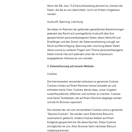
Wenn die SSL- bzw. TLS-Verschlüsselung aktiviert ist, können die
Daten, die Sie an uns übermitteln, nicht von Dritten mitgelesen
werden.
Auskunft, Sperrung, Löschung
Sie haben im Rahmen der geltenden gesetzlichen Bestimmungen
jederzeit das Recht auf unentgeltliche Auskunft über Ihre
gespeicherten personenbezogenen Daten, deren Herkunft und
Empfänger und den Zweck der Datenverarbeitung und ggf. ein
Recht auf Berichtigung, Sperrung oder Löschung dieser Daten.
Hierzu sowie zu weiteren Fragen zum Thema personenbezogene
Daten können Sie sich jederzeit unter der im Impressum
angegebenen Adresse an uns wenden.
3. Datenerfassung auf unserer Website
Cookies
Die Internetseiten verwenden teilweise so genannte Cookies.
Cookies richten auf Ihrem Rechner keinen Schaden an und
enthalten keine Viren. Cookies dienen dazu, unser Angebot
nutzerfreundlicher, effektiver und sicherer zu machen. Cookies
sind kleine Textdateien, die auf Ihrem Rechner abgelegt werden
und die Ihr Browser speichert.
Die meisten der von uns verwendeten Cookies sind so genannte
“Session-Cookies”. Sie werden nach Ende Ihres Besuchs
automatisch gelöscht. Andere Cookies bleiben auf Ihrem
Endgerät gespeichert bis Sie diese löschen. Diese Cookies
ermöglichen es uns, Ihren Browser beim nächsten Besuch
wiederzuerkennen.